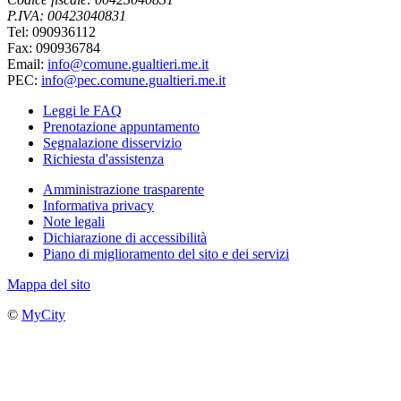
P.IVA: 00423040831
Tel: 090936112
Fax: 090936784
Email:
info@comune.gualtieri.me.it
PEC:
info@pec.comune.gualtieri.me.it
Leggi le FAQ
Prenotazione appuntamento
Segnalazione disservizio
Richiesta d'assistenza
Amministrazione trasparente
Informativa privacy
Note legali
Dichiarazione di accessibilità
Piano di miglioramento del sito e dei servizi
Mappa del sito
©
MyCity