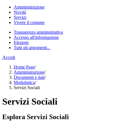
Amministrazione
Novità
Servizi
Vivere il comune
Trasparenza amministrativa
Accesso all'informazione
Elezioni
Tutti gli argomenti...
Accedi
Home Page
/
Amministrazione
/
Documenti e dati
/
Modulistica
/
Servizi Sociali
Servizi Sociali
Esplora Servizi Sociali