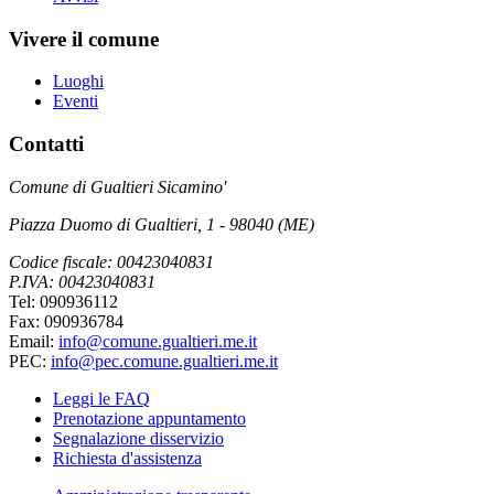
Vivere il comune
Luoghi
Eventi
Contatti
Comune di Gualtieri Sicamino'
Piazza Duomo di Gualtieri, 1 - 98040 (ME)
Codice fiscale: 00423040831
P.IVA: 00423040831
Tel: 090936112
Fax: 090936784
Email:
info@comune.gualtieri.me.it
PEC:
info@pec.comune.gualtieri.me.it
Leggi le FAQ
Prenotazione appuntamento
Segnalazione disservizio
Richiesta d'assistenza