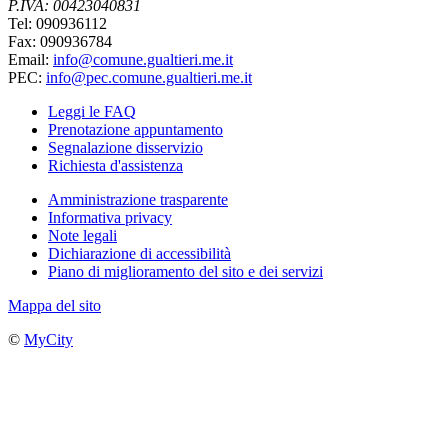
P.IVA: 00423040831
Tel: 090936112
Fax: 090936784
Email:
info@comune.gualtieri.me.it
PEC:
info@pec.comune.gualtieri.me.it
Leggi le FAQ
Prenotazione appuntamento
Segnalazione disservizio
Richiesta d'assistenza
Amministrazione trasparente
Informativa privacy
Note legali
Dichiarazione di accessibilità
Piano di miglioramento del sito e dei servizi
Mappa del sito
©
MyCity