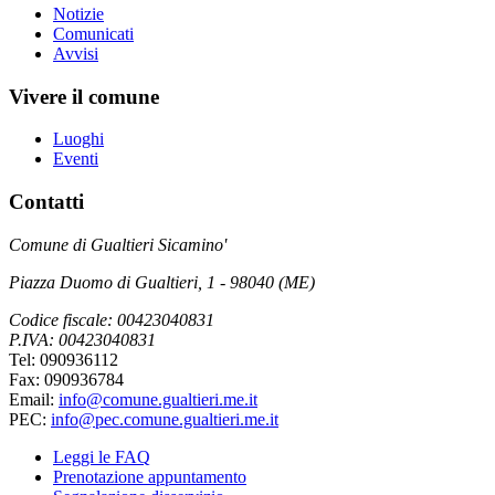
Notizie
Comunicati
Avvisi
Vivere il comune
Luoghi
Eventi
Contatti
Comune di Gualtieri Sicamino'
Piazza Duomo di Gualtieri, 1 - 98040 (ME)
Codice fiscale: 00423040831
P.IVA: 00423040831
Tel: 090936112
Fax: 090936784
Email:
info@comune.gualtieri.me.it
PEC:
info@pec.comune.gualtieri.me.it
Leggi le FAQ
Prenotazione appuntamento