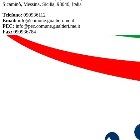
Sicaminò, Messina, Sicilia, 98040, Italia
Telefono:
090936112
Email:
info@comune.gualtieri.me.it
PEC:
info@pec.comune.gualtieri.me.it
Fax:
090936784