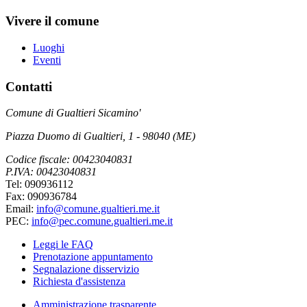
Vivere il comune
Luoghi
Eventi
Contatti
Comune di Gualtieri Sicamino'
Piazza Duomo di Gualtieri, 1 - 98040 (ME)
Codice fiscale: 00423040831
P.IVA: 00423040831
Tel: 090936112
Fax: 090936784
Email:
info@comune.gualtieri.me.it
PEC:
info@pec.comune.gualtieri.me.it
Leggi le FAQ
Prenotazione appuntamento
Segnalazione disservizio
Richiesta d'assistenza
Amministrazione trasparente