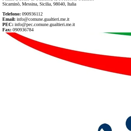
Sicaminò, Messina, Sicilia, 98040, Italia
Telefono:
090936112
Email:
info@comune.gualtieri.me.it
PEC:
info@pec.comune.gualtieri.me.it
Fax:
090936784