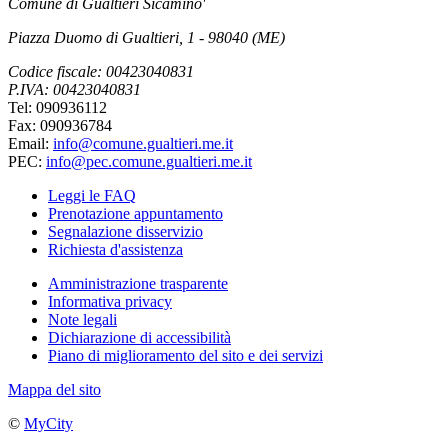
Comune di Gualtieri Sicamino'
Piazza Duomo di Gualtieri, 1 - 98040 (ME)
Codice fiscale: 00423040831
P.IVA: 00423040831
Tel: 090936112
Fax: 090936784
Email:
info@comune.gualtieri.me.it
PEC:
info@pec.comune.gualtieri.me.it
Leggi le FAQ
Prenotazione appuntamento
Segnalazione disservizio
Richiesta d'assistenza
Amministrazione trasparente
Informativa privacy
Note legali
Dichiarazione di accessibilità
Piano di miglioramento del sito e dei servizi
Mappa del sito
©
MyCity