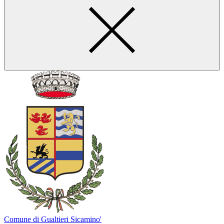
Comune di Gualtieri Sicamino'