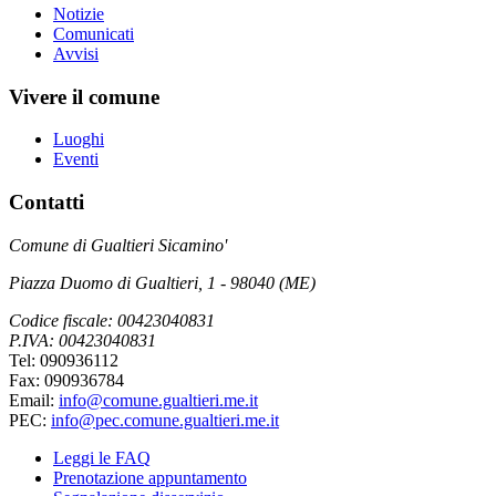
Notizie
Comunicati
Avvisi
Vivere il comune
Luoghi
Eventi
Contatti
Comune di Gualtieri Sicamino'
Piazza Duomo di Gualtieri, 1 - 98040 (ME)
Codice fiscale: 00423040831
P.IVA: 00423040831
Tel: 090936112
Fax: 090936784
Email:
info@comune.gualtieri.me.it
PEC:
info@pec.comune.gualtieri.me.it
Leggi le FAQ
Prenotazione appuntamento