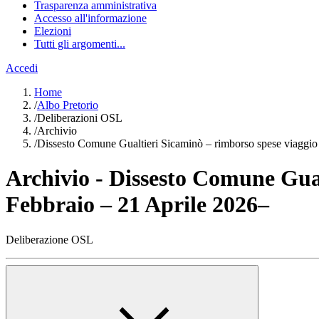
Trasparenza amministrativa
Accesso all'informazione
Elezioni
Tutti gli argomenti...
Accedi
Home
/
Albo Pretorio
/
Deliberazioni OSL
/
Archivio
/
Dissesto Comune Gualtieri Sicaminò – rimborso spese viaggio
Archivio - Dissesto Comune Gua
Febbraio – 21 Aprile 2026–
Deliberazione OSL