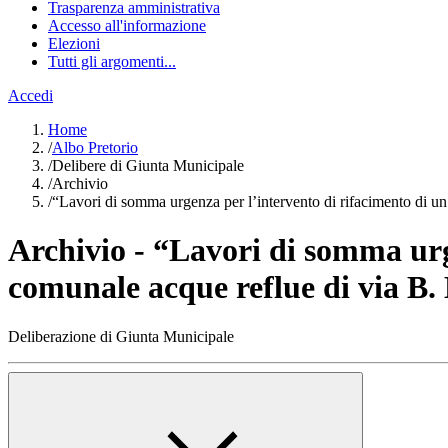
Trasparenza amministrativa
Accesso all'informazione
Elezioni
Tutti gli argomenti...
Accedi
Home
/
Albo Pretorio
/
Delibere di Giunta Municipale
/
Archivio
/
“Lavori di somma urgenza per l’intervento di rifacimento di un 
Archivio - “Lavori di somma urge
comunale acque reflue di via B. 
Deliberazione di Giunta Municipale