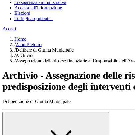
Trasparenza amministrativa
Accesso all'informazione
Elezioni
Tutti gli argomenti...
Accedi
Home
/
Albo Pretorio
/
Delibere di Giunta Municipale
/
Archivio
/
Assegnazione delle risorse finanziarie al Responsabile dell'Area
Archivio - Assegnazione delle ris
predisposizione degli interventi
Deliberazione di Giunta Municipale