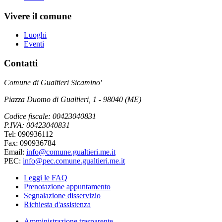
Vivere il comune
Luoghi
Eventi
Contatti
Comune di Gualtieri Sicamino'
Piazza Duomo di Gualtieri, 1 - 98040 (ME)
Codice fiscale: 00423040831
P.IVA: 00423040831
Tel: 090936112
Fax: 090936784
Email:
info@comune.gualtieri.me.it
PEC:
info@pec.comune.gualtieri.me.it
Leggi le FAQ
Prenotazione appuntamento
Segnalazione disservizio
Richiesta d'assistenza
Amministrazione trasparente