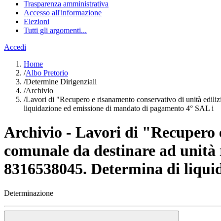
Trasparenza amministrativa
Accesso all'informazione
Elezioni
Tutti gli argomenti...
Accedi
Home
/
Albo Pretorio
/
Determine Dirigenziali
/
Archivio
/
Lavori di "Recupero e risanamento conservativo di unità edil
liquidazione ed emissione di mandato di pagamento 4° SAL i
Archivio - Lavori di "Recupero e
comunale da destinare ad unità
8316538045. Determina di liqui
Determinazione