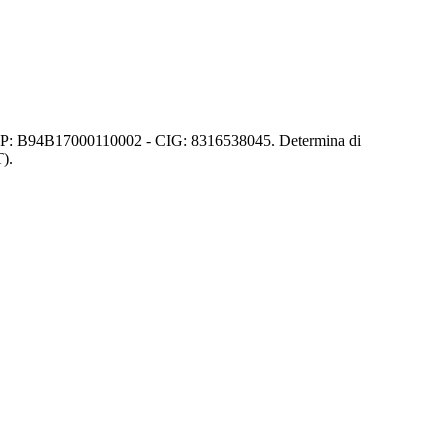
)". CUP: B94B17000110002 - CIG: 8316538045. Determina di
T).