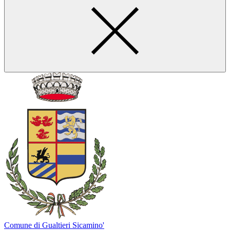
Comune di Gualtieri Sicamino'