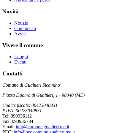
Novità
Notizie
Comunicati
Avvisi
Vivere il comune
Luoghi
Eventi
Contatti
Comune di Gualtieri Sicamino'
Piazza Duomo di Gualtieri, 1 - 98040 (ME)
Codice fiscale: 00423040831
P.IVA: 00423040831
Tel: 090936112
Fax: 090936784
Email:
info@comune.gualtieri.me.it
PEC:
info@pec.comune.gualtieri.me.it