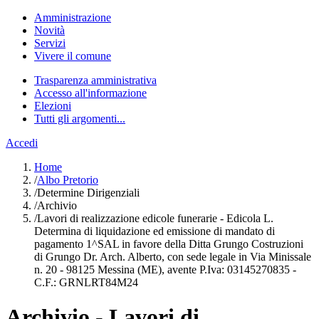
Amministrazione
Novità
Servizi
Vivere il comune
Trasparenza amministrativa
Accesso all'informazione
Elezioni
Tutti gli argomenti...
Accedi
Home
/
Albo Pretorio
/
Determine Dirigenziali
/
Archivio
/
Lavori di realizzazione edicole funerarie - Edicola L.
Determina di liquidazione ed emissione di mandato di
pagamento 1^SAL in favore della Ditta Grungo Costruzioni
di Grungo Dr. Arch. Alberto, con sede legale in Via Minissale
n. 20 - 98125 Messina (ME), avente P.Iva: 03145270835 -
C.F.: GRNLRT84M24
Archivio - Lavori di