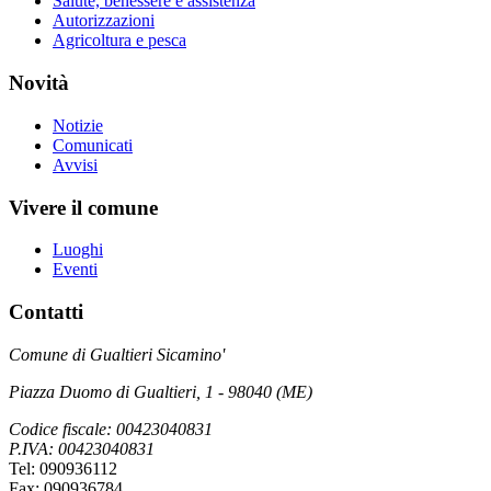
Salute, benessere e assistenza
Autorizzazioni
Agricoltura e pesca
Novità
Notizie
Comunicati
Avvisi
Vivere il comune
Luoghi
Eventi
Contatti
Comune di Gualtieri Sicamino'
Piazza Duomo di Gualtieri, 1 - 98040 (ME)
Codice fiscale: 00423040831
P.IVA: 00423040831
Tel: 090936112
Fax: 090936784