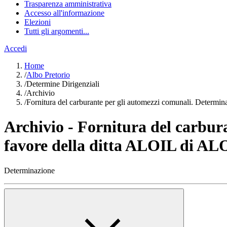
Trasparenza amministrativa
Accesso all'informazione
Elezioni
Tutti gli argomenti...
Accedi
Home
/
Albo Pretorio
/
Determine Dirigenziali
/
Archivio
/
Fornitura del carburante per gli automezzi comunali. Deter
Archivio - Fornitura del carbur
favore della ditta ALOIL di 
Determinazione