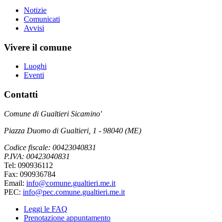
Notizie
Comunicati
Avvisi
Vivere il comune
Luoghi
Eventi
Contatti
Comune di Gualtieri Sicamino'
Piazza Duomo di Gualtieri, 1 - 98040 (ME)
Codice fiscale: 00423040831
P.IVA: 00423040831
Tel: 090936112
Fax: 090936784
Email:
info@comune.gualtieri.me.it
PEC:
info@pec.comune.gualtieri.me.it
Leggi le FAQ
Prenotazione appuntamento