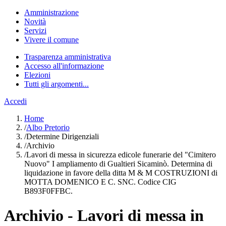
Amministrazione
Novità
Servizi
Vivere il comune
Trasparenza amministrativa
Accesso all'informazione
Elezioni
Tutti gli argomenti...
Accedi
Home
/
Albo Pretorio
/
Determine Dirigenziali
/
Archivio
/
Lavori di messa in sicurezza edicole funerarie del "Cimitero
Nuovo" I ampliamento di Gualtieri Sicaminò. Determina di
liquidazione in favore della ditta M & M COSTRUZIONI di
MOTTA DOMENICO E C. SNC. Codice CIG
B893F0FFBC.
Archivio - Lavori di messa in