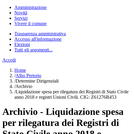
Amministrazione
Novità
Servizi
Vivere il comune
Trasparenza amministrativa
Accesso all'informazione
Elezioni
Tutti gli argomenti...
Accedi
Home
/
Albo Pretorio
/
Determine Dirigenziali
/
Archivio
/
Liquidazione spesa per rilegatura dei Registri di Stato Civile
anno 2018 e registri Unioni Civili. CIG: Z61276B453
Archivio - Liquidazione spesa
per rilegatura dei Registri di
Stato Civile anno 2018 e