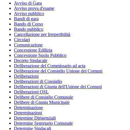
Avviso di Gara
Avviso prova d'esame
Avviso pubblico
Bandi di gara
Bando di Corso
Bando pubblico
Cancellazione per Irreperibilità
Circolari
Comunicazione
Concessione Edilizia
Concessione Suolo Pubblico
Decreto Sindacale
Deliberazione del Commissario ad acta
Deliberazione del Consiglio Unione dei Comuni
Deliberazioni
Deliberazioni di Consiglio
Deliberazioni di Giunta dell'Unione dei Comuni
Deliberazioni OSL
Delibere di Consiglio Comunale
Delibere di Giunta Municipale
Determinazione
Determinazioni
Determine Dirigenziali
Determine Segretario Comunale
Determine Sindacali