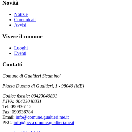
Novità
Notizie
Comunicati
Avvisi
Vivere il comune
Luoghi
Eventi
Contatti
Comune di Gualtieri Sicamino'
Piazza Duomo di Gualtieri, 1 - 98040 (ME)
Codice fiscale: 00423040831
P.IVA: 00423040831
Tel: 090936112
Fax: 090936784
Email:
info@comune.gualtieri.me.it
PEC:
info@pec.comune.gualtieri.me.it