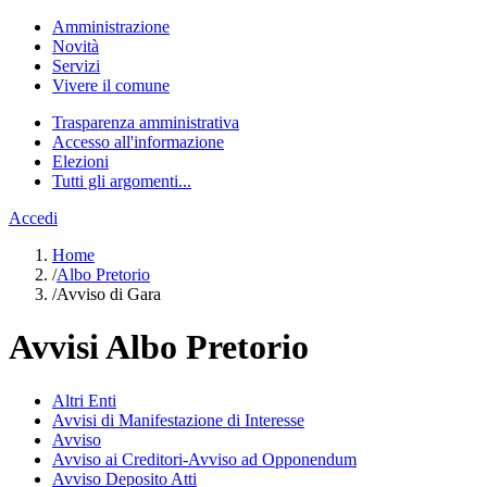
Amministrazione
Novità
Servizi
Vivere il comune
Trasparenza amministrativa
Accesso all'informazione
Elezioni
Tutti gli argomenti...
Accedi
Home
/
Albo Pretorio
/
Avviso di Gara
Avvisi Albo Pretorio
Altri Enti
Avvisi di Manifestazione di Interesse
Avviso
Avviso ai Creditori-Avviso ad Opponendum
Avviso Deposito Atti