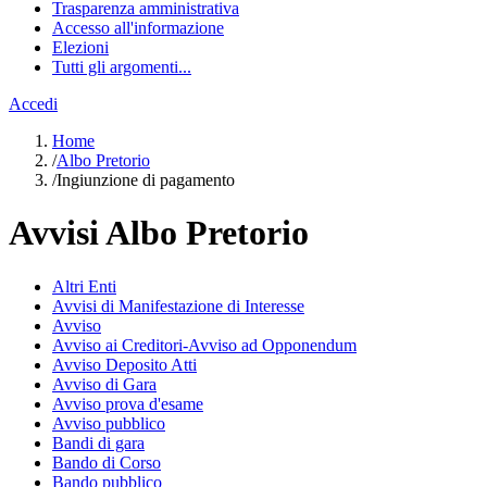
Trasparenza amministrativa
Accesso all'informazione
Elezioni
Tutti gli argomenti...
Accedi
Home
/
Albo Pretorio
/
Ingiunzione di pagamento
Avvisi Albo Pretorio
Altri Enti
Avvisi di Manifestazione di Interesse
Avviso
Avviso ai Creditori-Avviso ad Opponendum
Avviso Deposito Atti
Avviso di Gara
Avviso prova d'esame
Avviso pubblico
Bandi di gara
Bando di Corso
Bando pubblico