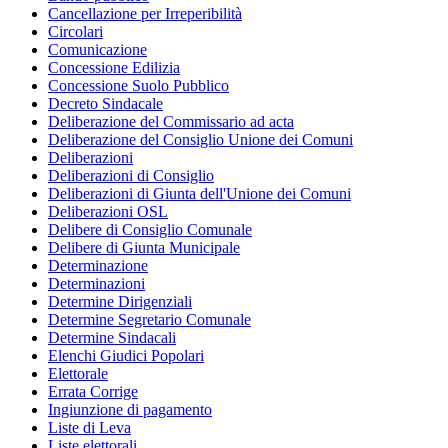
Cancellazione per Irreperibilità
Circolari
Comunicazione
Concessione Edilizia
Concessione Suolo Pubblico
Decreto Sindacale
Deliberazione del Commissario ad acta
Deliberazione del Consiglio Unione dei Comuni
Deliberazioni
Deliberazioni di Consiglio
Deliberazioni di Giunta dell'Unione dei Comuni
Deliberazioni OSL
Delibere di Consiglio Comunale
Delibere di Giunta Municipale
Determinazione
Determinazioni
Determine Dirigenziali
Determine Segretario Comunale
Determine Sindacali
Elenchi Giudici Popolari
Elettorale
Errata Corrige
Ingiunzione di pagamento
Liste di Leva
Liste elettorali