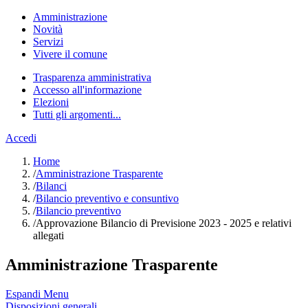
Amministrazione
Novità
Servizi
Vivere il comune
Trasparenza amministrativa
Accesso all'informazione
Elezioni
Tutti gli argomenti...
Accedi
Home
/
Amministrazione Trasparente
/
Bilanci
/
Bilancio preventivo e consuntivo
/
Bilancio preventivo
/
Approvazione Bilancio di Previsione 2023 - 2025 e relativi
allegati
Amministrazione Trasparente
Espandi Menu
Disposizioni generali