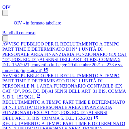
OIV
OIV - in formato tabellare
Bandi di concorso
AVVISO PUBBLICO PER IL RECLUTAMENTO A TEMPO
PART TIME E DETERMINATO DI N° 1 UNITÀ DI
PERSONALE AREA FINANZIARIA FUNZIONARIO (EX CAT
"D", POS. EC. D1) AI SENSI DELL'ART. 31 BIS, COMMA 5,
D.L. 152/2021, convertito in Legge 29 dicembre 2021 n. 233 e ss.
mm.ed ii. (inpa.gov.it)
AVVISO PUBBLICO PER IL RECLUTAMENTO A TEMPO
PART TIME E DETERMINATO DI N° 1 UNITÀ DI
PERSONALE N. 1 AREA FUNZIONARIO CONTABILE (EX
CAT "D", POS. EC. Dl) AI SENSI DELL'ART. 31 BIS, COMMA
5, D.L. 152/2021.
RECLUTAMENTO A TEMPO PART TIME E DETERMINATO
DI N. 1 UNITA' DI PERSONALE AREA FINANZIARIA
FUNZIONARI (EX CAT "D", POS. EC. D1) AI SENSI
DELL'ART. 31 BIS, COMMA 5, D.L. 152/2021
RECLUTAMENTO A TEMPO PART TIME E DETERMINATO
DI N. 2 UNITA' DI PERSONALE AREA TECNICA