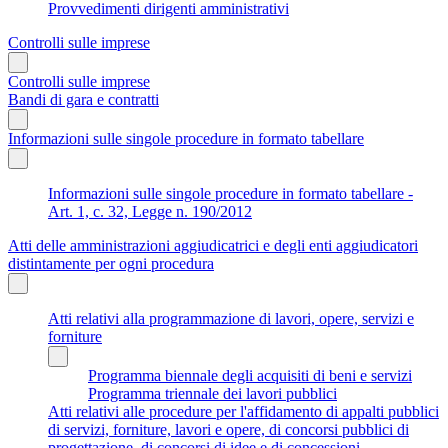
Provvedimenti dirigenti amministrativi
Controlli sulle imprese
Controlli sulle imprese
Bandi di gara e contratti
Informazioni sulle singole procedure in formato tabellare
Informazioni sulle singole procedure in formato tabellare -
Art. 1, c. 32, Legge n. 190/2012
Atti delle amministrazioni aggiudicatrici e degli enti aggiudicatori
distintamente per ogni procedura
Atti relativi alla programmazione di lavori, opere, servizi e
forniture
Programma biennale degli acquisiti di beni e servizi
Programma triennale dei lavori pubblici
Atti relativi alle procedure per l'affidamento di appalti pubblici
di servizi, forniture, lavori e opere, di concorsi pubblici di
progettazione, di concorsi di idee e di concessioni