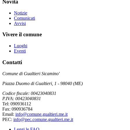
Novità
Notizie
Comunicati
Avvisi
Vivere il comune
Luoghi
Eventi
Contatti
Comune di Gualtieri Sicamino'
Piazza Duomo di Gualtieri, 1 - 98040 (ME)
Codice fiscale: 00423040831
P.IVA: 00423040831
Tel: 090936112
Fax: 090936784
Email:
info@comune.gualtieri.me.it
PEC:
info@pec.comune.gualtieri.me.it
Leggi le FAQ