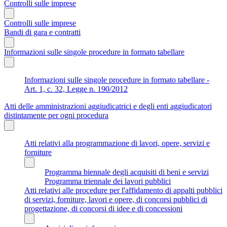
Controlli sulle imprese
Controlli sulle imprese
Bandi di gara e contratti
Informazioni sulle singole procedure in formato tabellare
Informazioni sulle singole procedure in formato tabellare -
Art. 1, c. 32, Legge n. 190/2012
Atti delle amministrazioni aggiudicatrici e degli enti aggiudicatori
distintamente per ogni procedura
Atti relativi alla programmazione di lavori, opere, servizi e
forniture
Programma biennale degli acquisiti di beni e servizi
Programma triennale dei lavori pubblici
Atti relativi alle procedure per l'affidamento di appalti pubblici
di servizi, forniture, lavori e opere, di concorsi pubblici di
progettazione, di concorsi di idee e di concessioni