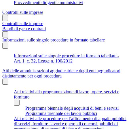
Provvedimenti dirigenti amministrativi
Controlli sulle imprese
Controlli sulle imprese
Bandi di gara e contratti
Informazioni sulle singole procedure in formato tabellare
Informazioni sulle singole procedure in formato tabellare -
Art. 1, c. 32, Legge n. 190/2012
Atti delle amministrazioni aggiudicatrici e degli enti aggiudicatori
distintamente per ogni procedura
Atti relativi alla programmazione di lavori, opere, servizi e
forniture
Programma biennale degli acquisiti di beni e servizi
Programma triennale dei lavori pubblici
Atti relativi alle procedure per l'affidamento di appalti pubblici
di servizi, forniture, lavori e opere, di concorsi pubblici di
progettazione, di concorsi di idee e di concessioni