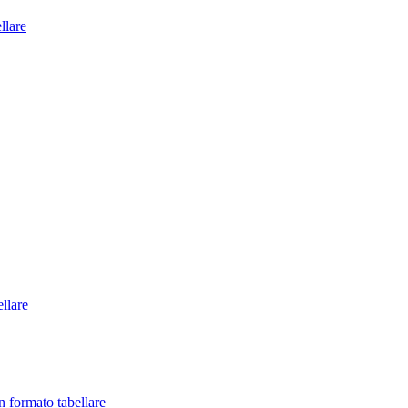
ellare
llare
in formato tabellare