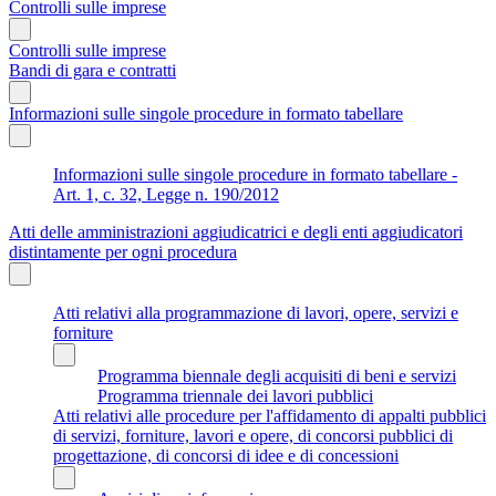
Controlli sulle imprese
Controlli sulle imprese
Bandi di gara e contratti
Informazioni sulle singole procedure in formato tabellare
Informazioni sulle singole procedure in formato tabellare -
Art. 1, c. 32, Legge n. 190/2012
Atti delle amministrazioni aggiudicatrici e degli enti aggiudicatori
distintamente per ogni procedura
Atti relativi alla programmazione di lavori, opere, servizi e
forniture
Programma biennale degli acquisiti di beni e servizi
Programma triennale dei lavori pubblici
Atti relativi alle procedure per l'affidamento di appalti pubblici
di servizi, forniture, lavori e opere, di concorsi pubblici di
progettazione, di concorsi di idee e di concessioni