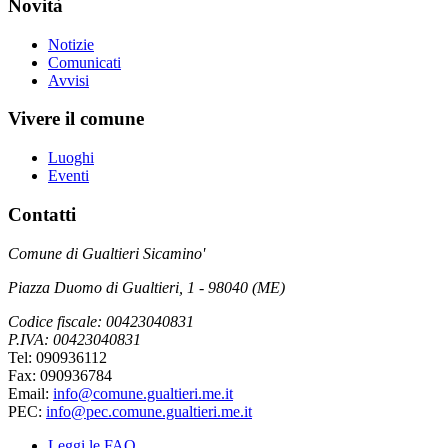
Novità
Notizie
Comunicati
Avvisi
Vivere il comune
Luoghi
Eventi
Contatti
Comune di Gualtieri Sicamino'
Piazza Duomo di Gualtieri, 1 - 98040 (ME)
Codice fiscale: 00423040831
P.IVA: 00423040831
Tel: 090936112
Fax: 090936784
Email:
info@comune.gualtieri.me.it
PEC:
info@pec.comune.gualtieri.me.it
Leggi le FAQ