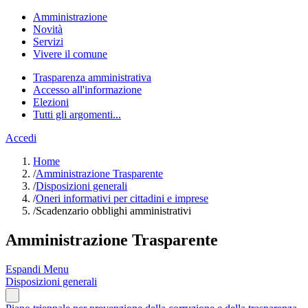
Amministrazione
Novità
Servizi
Vivere il comune
Trasparenza amministrativa
Accesso all'informazione
Elezioni
Tutti gli argomenti...
Accedi
Home
/
Amministrazione Trasparente
/
Disposizioni generali
/
Oneri informativi per cittadini e imprese
/
Scadenzario obblighi amministrativi
Amministrazione Trasparente
Espandi Menu
Disposizioni generali